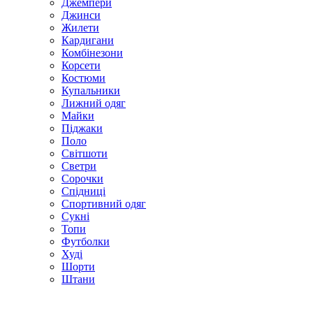
Джемпери
Джинси
Жилети
Кардигани
Комбінезони
Корсети
Костюми
Купальники
Лижний одяг
Майки
Піджаки
Поло
Світшоти
Светри
Сорочки
Спідниці
Спортивний одяг
Сукні
Топи
Футболки
Худі
Шорти
Штани