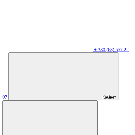
+
380 (68) 557 22
07
Кабінет