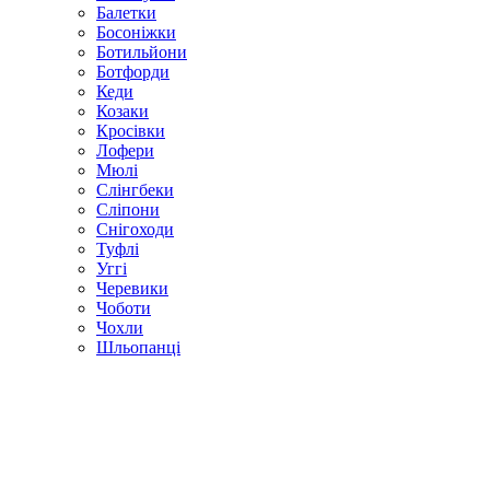
Балетки
Босоніжки
Ботильйони
Ботфорди
Кеди
Козаки
Кросівки
Лофери
Мюлі
Слінгбеки
Сліпони
Снігоходи
Туфлі
Уггі
Черевики
Чоботи
Чохли
Шльопанці