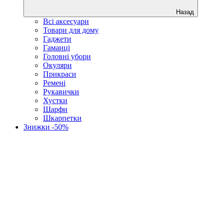
Назад
Всі аксесуари
Товари для дому
Гаджети
Гаманці
Головні убори
Окуляри
Прикраси
Ремені
Рукавички
Хустки
Шарфи
Шкарпетки
Знижки -50%