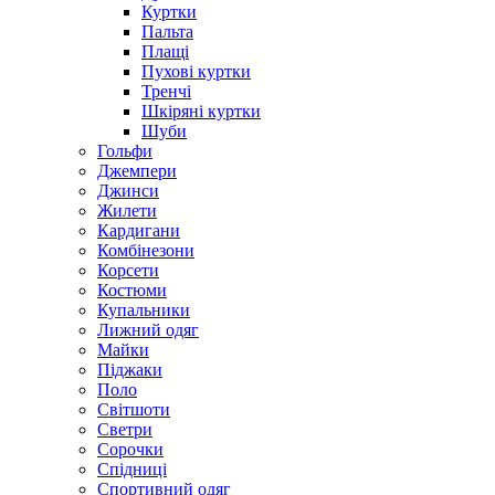
Куртки
Пальта
Плащі
Пухові куртки
Тренчі
Шкіряні куртки
Шуби
Гольфи
Джемпери
Джинси
Жилети
Кардигани
Комбінезони
Корсети
Костюми
Купальники
Лижний одяг
Майки
Піджаки
Поло
Світшоти
Светри
Сорочки
Спідниці
Спортивний одяг