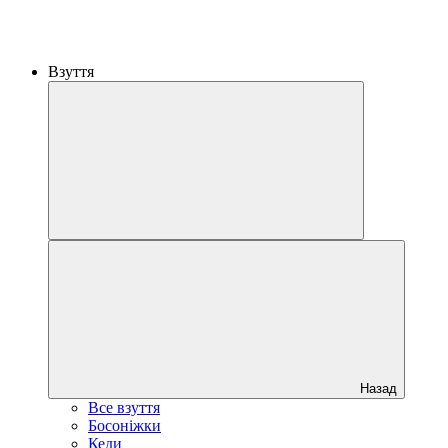
Взуття
Назад
Все взуття
Босоніжки
Кеди