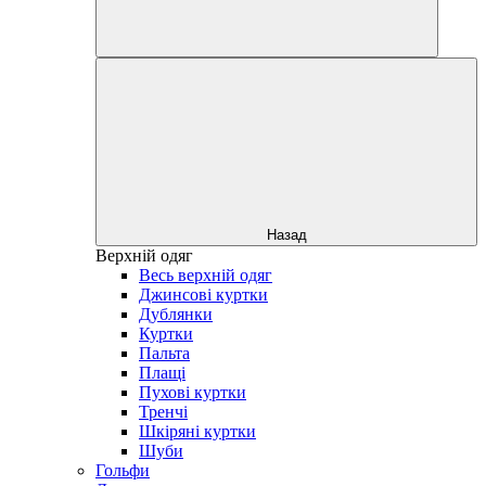
Назад
Верхній одяг
Весь верхній одяг
Джинсові куртки
Дублянки
Куртки
Пальта
Плащі
Пухові куртки
Тренчі
Шкіряні куртки
Шуби
Гольфи