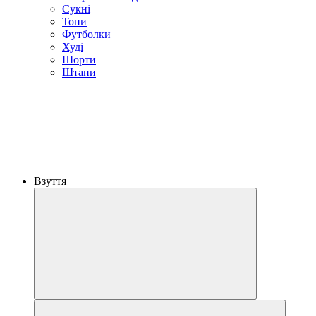
Сукні
Топи
Футболки
Худі
Шорти
Штани
Взуття