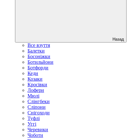
Назад
Все взуття
Балетки
Босоніжки
Ботильйони
Ботфорди
Кеди
Козаки
Кросівки
Лофери
Мюлі
Слінгбеки
Сліпони
Снігоходи
Туфлі
Уггі
Черевики
Чоботи