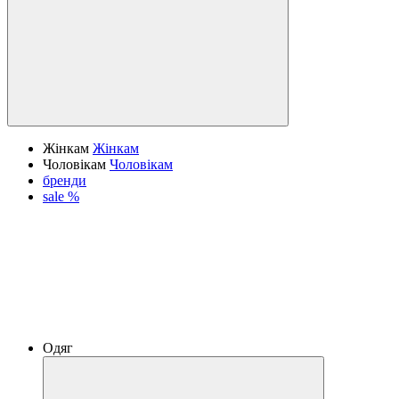
Жінкам
Жінкам
Чоловікам
Чоловікам
бренди
sale %
Одяг