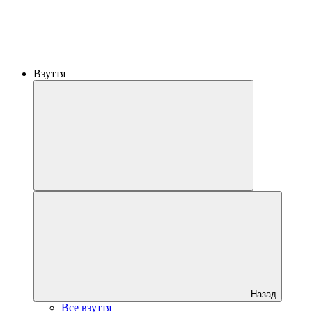
Взуття
Назад
Все взуття