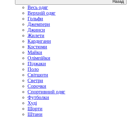
Назад
Весь одяг
Верхній одяг
Гольфи
Джемпери
Джинси
Жилети
Кардигани
Костюми
Майки
Олімпійки
Піджаки
Поло
Світшоти
Светри
Сорочки
Спортивний одяг
Футболки
Худі
Шорти
Штани