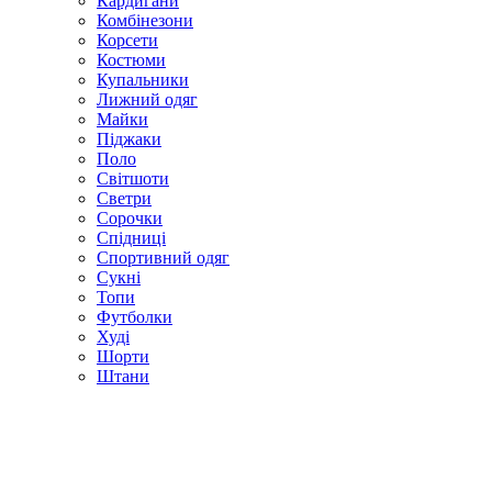
Кардигани
Комбінезони
Корсети
Костюми
Купальники
Лижний одяг
Майки
Піджаки
Поло
Світшоти
Светри
Сорочки
Спідниці
Спортивний одяг
Сукні
Топи
Футболки
Худі
Шорти
Штани