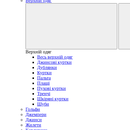
Верхній одяг
Верхній одяг
Весь верхній одяг
Джинсові куртки
Дублянки
Куртки
Пальта
Плащі
Пухові куртки
Тренчі
Шкіряні куртки
Шуби
Гольфи
Джемпери
Джинси
Жилети