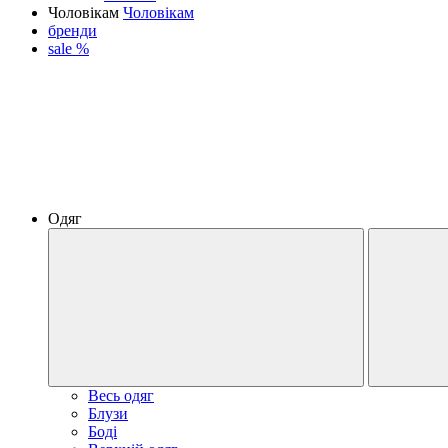
Чоловікам
Чоловікам
бренди
sale %
Одяг
Весь одяг
Блузи
Боді