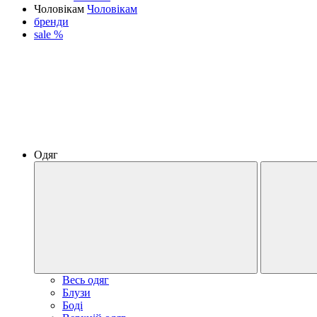
Чоловікам
Чоловікам
бренди
sale %
Одяг
Весь одяг
Блузи
Боді