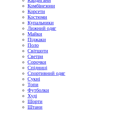
Кардигани
Комбінезони
Корсети
Костюми
Купальники
Лижний одяг
Майки
Піджаки
Поло
Світшоти
Светри
Сорочки
Спідниці
Спортивний одяг
Сукні
Топи
Футболки
Худі
Шорти
Штани