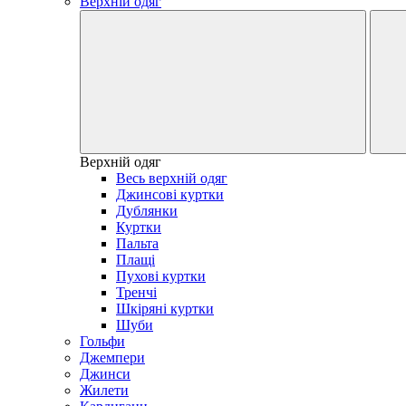
Верхній одяг
Верхній одяг
Весь верхній одяг
Джинсові куртки
Дублянки
Куртки
Пальта
Плащі
Пухові куртки
Тренчі
Шкіряні куртки
Шуби
Гольфи
Джемпери
Джинси
Жилети