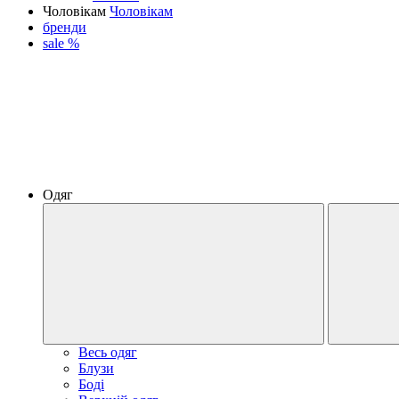
Чоловікам
Чоловікам
бренди
sale %
Одяг
Весь одяг
Блузи
Боді