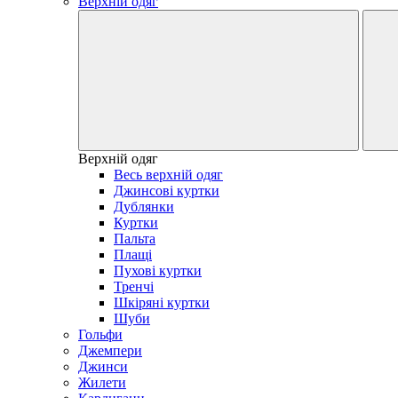
Верхній одяг
Верхній одяг
Весь верхній одяг
Джинсові куртки
Дублянки
Куртки
Пальта
Плащі
Пухові куртки
Тренчі
Шкіряні куртки
Шуби
Гольфи
Джемпери
Джинси
Жилети