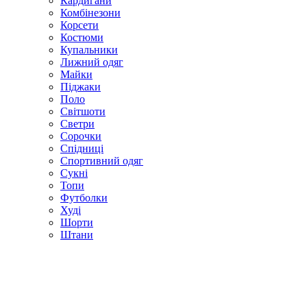
Кардигани
Комбінезони
Корсети
Костюми
Купальники
Лижний одяг
Майки
Піджаки
Поло
Світшоти
Светри
Сорочки
Спідниці
Спортивний одяг
Сукні
Топи
Футболки
Худі
Шорти
Штани