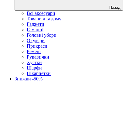
Назад
Всі аксесуари
Товари для дому
Гаджети
Гаманці
Головні убори
Окуляри
Прикраси
Ремені
Рукавички
Хустки
Шарфи
Шкарпетки
Знижки -50%