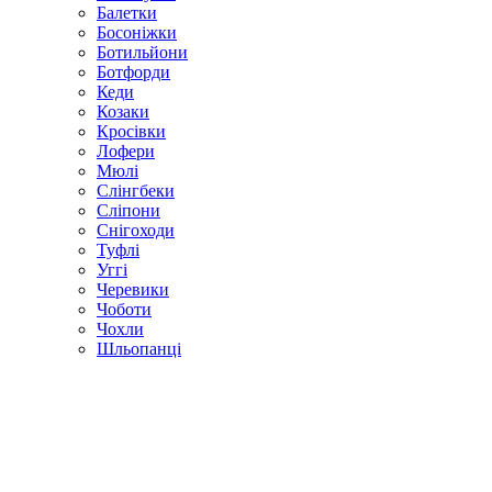
Балетки
Босоніжки
Ботильйони
Ботфорди
Кеди
Козаки
Кросівки
Лофери
Мюлі
Слінгбеки
Сліпони
Снігоходи
Туфлі
Уггі
Черевики
Чоботи
Чохли
Шльопанці