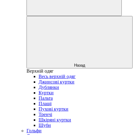
Назад
Верхній одяг
Весь верхній одяг
Джинсові куртки
Дублянки
Куртки
Пальта
Плащі
Пухові куртки
Тренчі
Шкіряні куртки
Шуби
Гольфи