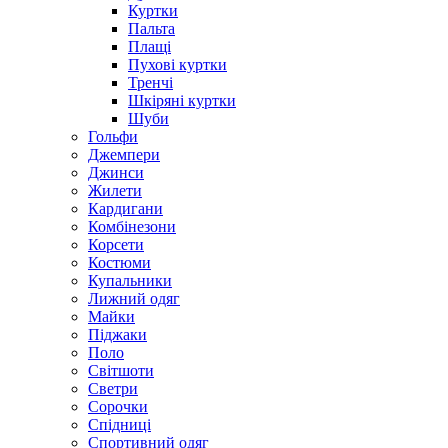
Куртки
Пальта
Плащі
Пухові куртки
Тренчі
Шкіряні куртки
Шуби
Гольфи
Джемпери
Джинси
Жилети
Кардигани
Комбінезони
Корсети
Костюми
Купальники
Лижний одяг
Майки
Піджаки
Поло
Світшоти
Светри
Сорочки
Спідниці
Спортивний одяг