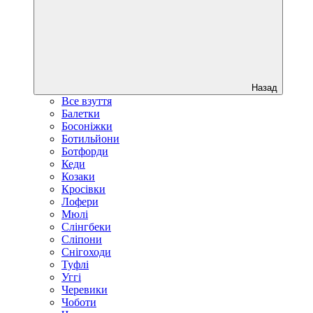
Назад
Все взуття
Балетки
Босоніжки
Ботильйони
Ботфорди
Кеди
Козаки
Кросівки
Лофери
Мюлі
Слінгбеки
Сліпони
Снігоходи
Туфлі
Уггі
Черевики
Чоботи