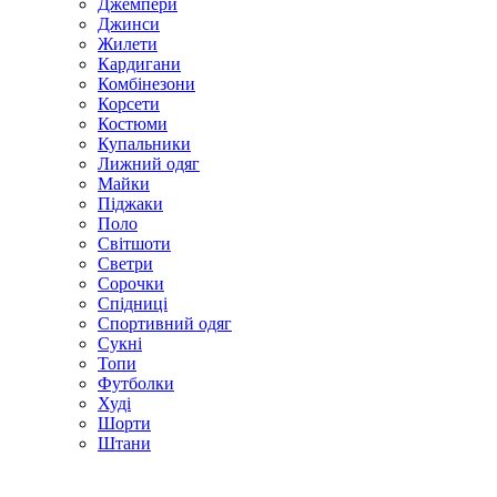
Джемпери
Джинси
Жилети
Кардигани
Комбінезони
Корсети
Костюми
Купальники
Лижний одяг
Майки
Піджаки
Поло
Світшоти
Светри
Сорочки
Спідниці
Спортивний одяг
Сукні
Топи
Футболки
Худі
Шорти
Штани