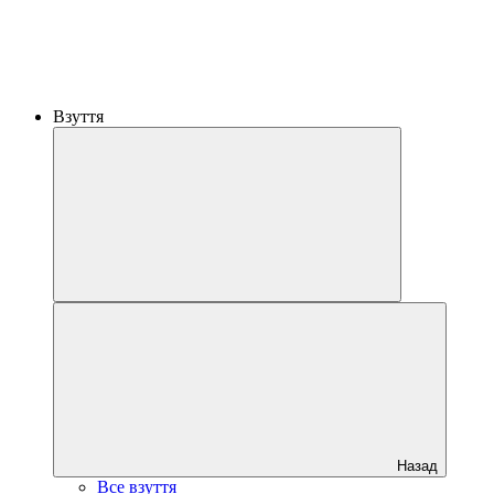
Взуття
Назад
Все взуття