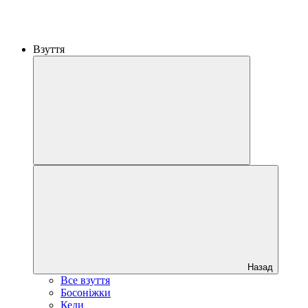
Взуття
Назад
Все взуття
Босоніжки
Кеди