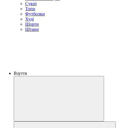
Сукні
Топи
Футболки
Худі
Шорти
Штани
Взуття