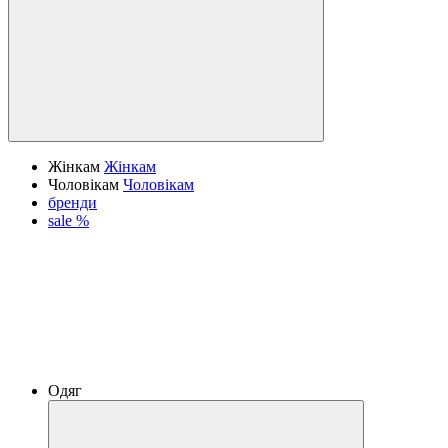
Жінкам
Жінкам
Чоловікам
Чоловікам
бренди
sale %
Одяг