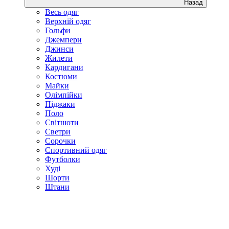
Назад
Весь одяг
Верхній одяг
Гольфи
Джемпери
Джинси
Жилети
Кардигани
Костюми
Майки
Олімпійки
Піджаки
Поло
Світшоти
Светри
Сорочки
Спортивний одяг
Футболки
Худі
Шорти
Штани