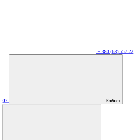
+
380 (68) 557 22
07
Кабінет