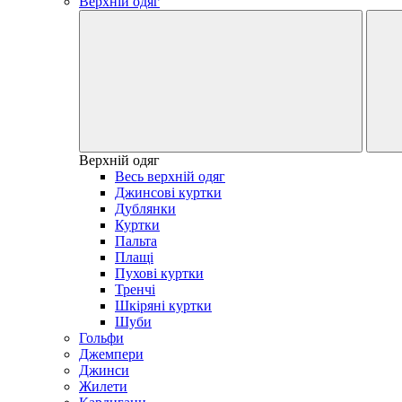
Верхній одяг
Верхній одяг
Весь верхній одяг
Джинсові куртки
Дублянки
Куртки
Пальта
Плащі
Пухові куртки
Тренчі
Шкіряні куртки
Шуби
Гольфи
Джемпери
Джинси
Жилети