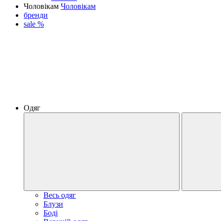
Чоловікам
Чоловікам
бренди
sale %
Одяг
Весь одяг
Блузи
Боді