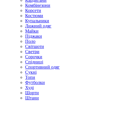
Кардигани
Комбінезони
Корсети
Костюми
Купальники
Лижний одяг
Майки
Піджаки
Поло
Світшоти
Светри
Сорочки
Спідниці
Спортивний одяг
Сукні
Топи
Футболки
Худі
Шорти
Штани